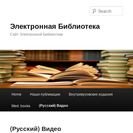
Sear
Электронная Библиотека
Сайт Электронной Библиотеки
Main menu
Home
Наши публикации
Внутривузовские издания
Skip to primary content
Skip to secondary content
(Русский) Видео
Med. books
(Русский) Видео